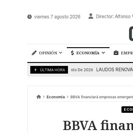
Director: Alfonso 
viernes 7 agosto 2026
OPINIÓN
ECONOMÍA
EMPR
LAUDOS RENOVABLES: l
7 De Agosto De 2026
ÚLTIMA HORA
Economía
BBVA financiará empresas emergen
ECO
BBVA fina