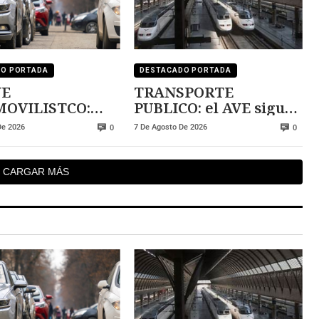
DO PORTADA
DESTACADO PORTADA
UE
TRANSPORTE
OVILISTCO:
PUBLICO: el AVE sigue
ado viejo
perdiendo pasajeros
De 2026
7 De Agosto De 2026
0
0
CARGAR MÁS