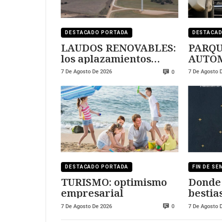
DESTACADO PORTADA
DESTACA
LAUDOS RENOVABLES:
PARQ
los aplazamientos
AUTOM
pueden multiplicar la
demasi
7 De Agosto De 2026
7 De Agosto 
0
deuda
DESTACADO PORTADA
FIN DE S
TURISMO: optimismo
Donde
empresarial
bestia
7 De Agosto De 2026
7 De Agosto 
0