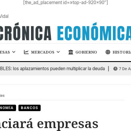
[the_ad_placement id=»top-ad-920×90″]
Vidal
ESAS
MERCADOS
GOBIERNO
HISTORI
os aplazamientos pueden multiplicar la deuda
7 De Agost
tes
NOMÍA
BANCOS
nciará empresas