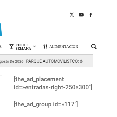
FIN DE
A
ALIMENTACIÓN
SEMANA
PARQUE AUTOMOVILISTCO: demasiado viejo
o De 2026
7
[the_ad_placement
id=»entradas-right-250×300″]
[the_ad_group id=»117″]