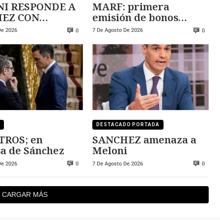
I RESPONDE A
MARF: primera
 CON
emisión de bonos
ZA
convertibles
De 2026
7 De Agosto De 2026
0
0
DESTACADO PORTADA
TROS; en
SANCHEZ amenaza a
a de Sánchez
Meloni
De 2026
7 De Agosto De 2026
0
0
CARGAR MÁS