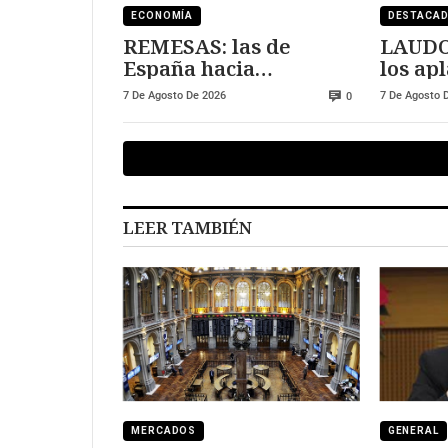
ECONOMÍA
DESTACA
REMESAS: las de
LAUDO
España hacia
los ap
Marruecos se han
pueden
7 De Agosto De 2026
7 De Agosto 
0
triplicado
deuda
LEER TAMBIÉN
MERCADOS
GENERAL