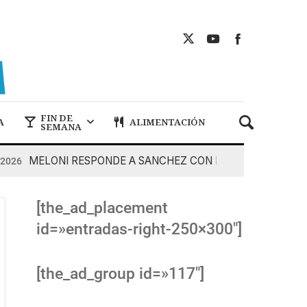
FIN DE
A
ALIMENTACIÓN
SEMANA
MELONI RESPONDE A SANCHEZ CON DUREZA
6
7 De Ago
[the_ad_placement
id=»entradas-right-250×300″]
[the_ad_group id=»117″]