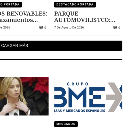
DO PORTADA
DESTACADO PORTADA
S RENOVABLES:
PARQUE
lazamientos
AUTOMOVILISTCO:
 multiplicar la
demasiado viejo
De 2026
7 De Agosto De 2026
0
0
CARGAR MÁS
MERCADOS