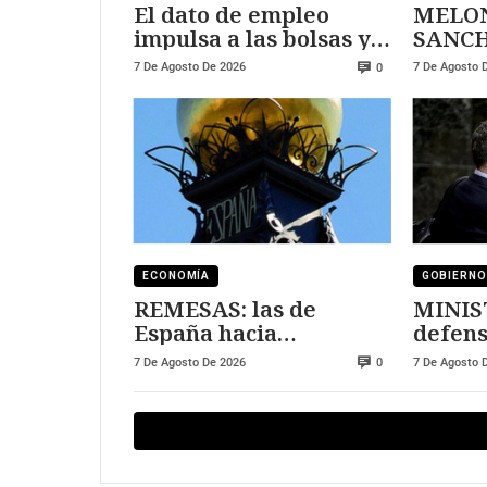
El dato de empleo
MELON
impulsa a las bolsas y
SANCHEZ
al sector tecnológico
DURE
7 De Agosto De 2026
7 De Agosto 
0
ECONOMÍA
GOBIERNO
REMESAS: las de
MINIS
España hacia
defens
Marruecos se han
7 De Agosto De 2026
7 De Agosto 
0
triplicado