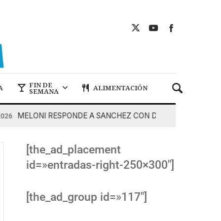
FIN DE
A
ALIMENTACIÓN
SEMANA
MELONI RESPONDE A SANCHEZ CON DUREZA
7 De Agost
[the_ad_placement
id=»entradas-right-250×300″]
[the_ad_group id=»117″]