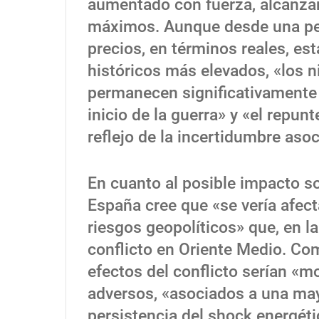
aumentado con fuerza, alcanzan
máximos. Aunque desde una per
precios, en términos reales, est
históricos más elevados, «los n
permanecen significativamente 
inicio de la guerra» y «el repun
reflejo de la incertidumbre aso
En cuanto al posible impacto s
España cree que «se vería afect
riesgos geopolíticos» que, en l
conflicto en Oriente Medio. Como
efectos del conflicto serían «
adversos, «asociados a una may
persistencia del shock energéti