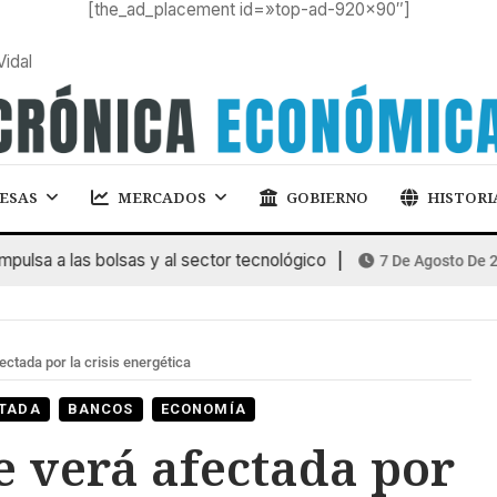
[the_ad_placement id=»top-ad-920×90″]
Vidal
ESAS
MERCADOS
GOBIERNO
HISTORI
a a las bolsas y al sector tecnológico
7 De Agosto De 2026
ctada por la crisis energética
TADA
BANCOS
ECONOMÍA
e verá afectada por