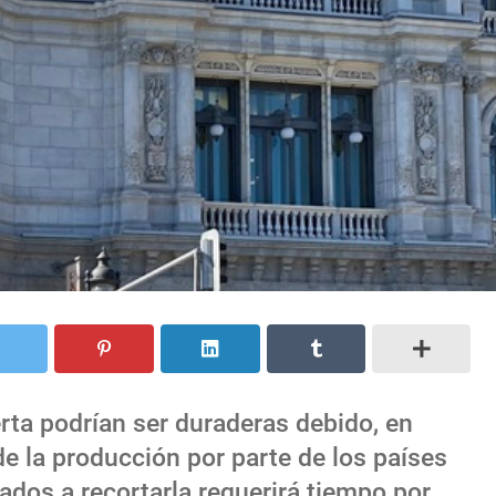
rta podrían ser duraderas debido, en
de la producción por parte de los países
gados a recortarla requerirá tiempo por