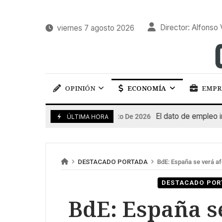
Director: Alfonso 
viernes 7 agosto 2026
OPINIÓN
ECONOMÍA
EMPR
El dato de empleo impuls
7 De Agosto De 2026
ÚLTIMA HORA
DESTACADO PORTADA
BdE: España se verá afe
DESTACADO POR
BdE: España s