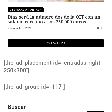
DESTACADO PORTADA
Díaz será la número dos de la OIT con un
salario cercano a los 250.000 euros
6 De Agosto De 2026
0
CARGAR MÁS
[the_ad_placement id=»entradas-right-
250×300″]
[the_ad_group id=»117″]
Buscar