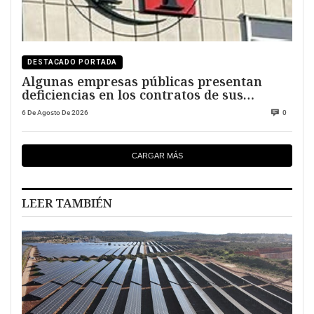
DESTACADO PORTADA
Algunas empresas públicas presentan
deficiencias en los contratos de sus
directivos
6 De Agosto De 2026
0
CARGAR MÁS
LEER TAMBIÉN