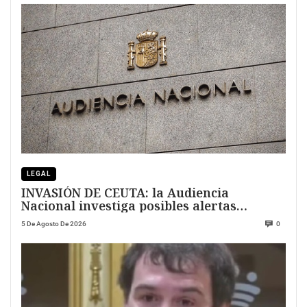
LEGAL
INVASIÓN DE CEUTA: la Audiencia
Nacional investiga posibles alertas
previas
5 De Agosto De 2026
0