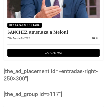
DESTACADO PORTADA
SANCHEZ amenaza a Meloni
7 De Agosto De 2026
0
CARGAR MÁS
[the_ad_placement id=»entradas-right-
250×300″]
[the_ad_group id=»117″]