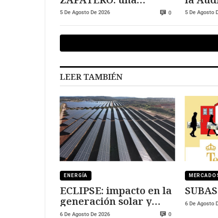
relación más allá de lo
invest
5 De Agosto De 2026
5 De Agosto 
0
institucional
alerta
LEER TAMBIÉN
ENERGÍA
MERCADO
ECLIPSE: impacto en la
SUBAS
generación solar y
6 De Agosto 
fotovoltaica
6 De Agosto De 2026
0