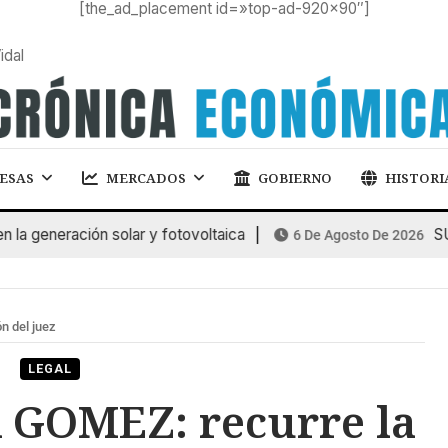
[the_ad_placement id=»top-ad-920×90″]
idal
ESAS
MERCADOS
GOBIERNO
HISTORI
generación solar y fotovoltaica
SUBA
6 De Agosto De 2026
 del juez
LEGAL
GOMEZ: recurre la