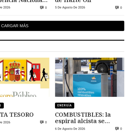
iga posibles
De 2026
5 De Agosto De 2026
0
0
s previas
CARGAR MÁS
S
ENERGÍA
TA TESORO
COMBUSTIBLES: la
espiral alcista se
De 2026
0
mantiene
6 De Agosto De 2026
0