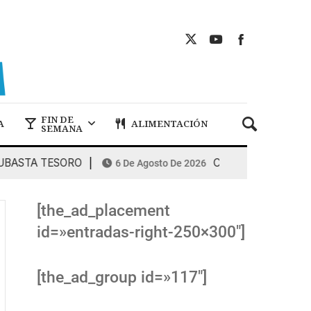
FIN DE
A
ALIMENTACIÓN
SEMANA
STA TESORO
COMBUSTIBLES: la espira
6 De Agosto De 2026
[the_ad_placement
id=»entradas-right-250×300″]
[the_ad_group id=»117″]