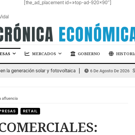
[the_ad_placement id=»top-ad-920×90″]
Vidal
ESAS
MERCADOS
GOBIERNO
HISTORI
 generación solar y fotovoltaica
SUBA
6 De Agosto De 2026
afluencia
PRESAS
RETAIL
COMERCIALES: