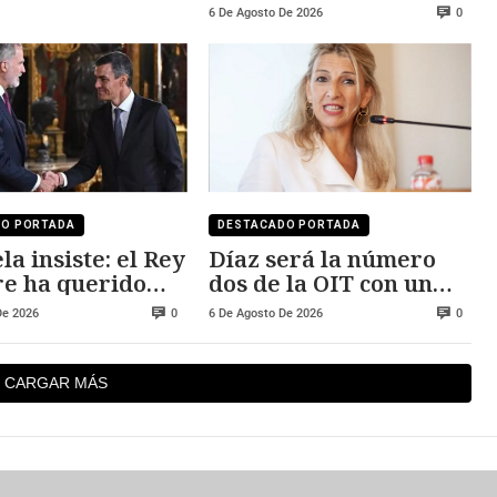
mantiene
6 De Agosto De 2026
0
DO PORTADA
DESTACADO PORTADA
la insiste: el Rey
Díaz será la número
e ha querido
dos de la OIT con un
 Ceuta y Melilla
salario cercano a los
De 2026
6 De Agosto De 2026
0
0
250.000 euros
CARGAR MÁS