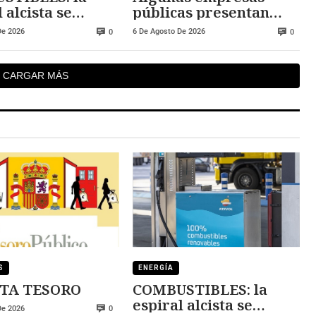
 alcista se
públicas presentan
ene
deficiencias en los
De 2026
6 De Agosto De 2026
0
0
contratos de sus
directivos
CARGAR MÁS
S
ENERGÍA
TA TESORO
COMBUSTIBLES: la
espiral alcista se
De 2026
0