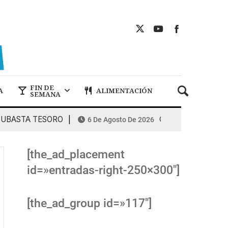
FIN DE
A
ALIMENTACIÓN
SEMANA
STA TESORO
COMBUSTIBLES: la espir
6 De Agosto De 2026
[the_ad_placement
id=»entradas-right-250×300″]
[the_ad_group id=»117″]