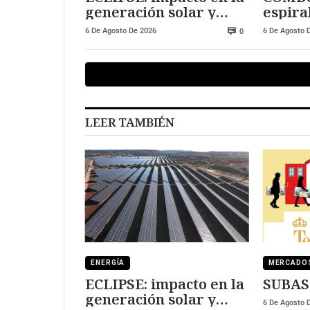
generación solar y
espiral
fotovoltaica
manti
6 De Agosto De 2026
6 De Agosto 
0
LEER TAMBIÉN
ENERGÍA
MERCADO
ECLIPSE: impacto en la
SUBAS
generación solar y
6 De Agosto 