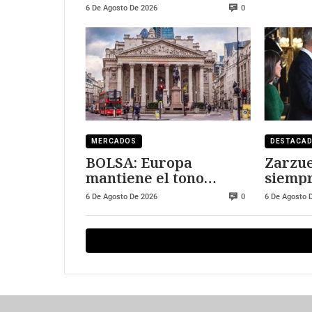
fotovoltaica
6 De Agosto De 2026
0
MERCADOS
DESTACA
BOLSA: Europa
Zarzue
mantiene el tono
siempr
positivo
visitar
6 De Agosto De 2026
6 De Agosto 
0