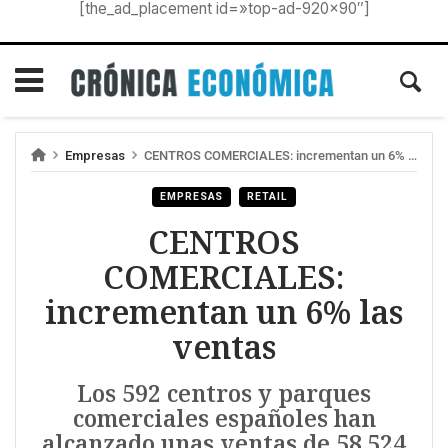
[the_ad_placement id=»top-ad-920×90″]
Empresas
CENTROS COMERCIALES: incrementan un 6% las ventas
EMPRESAS
RETAIL
CENTROS
COMERCIALES:
incrementan un 6% las
ventas
Los 592 centros y parques
comerciales españoles han
alcanzado unas ventas de 58.524