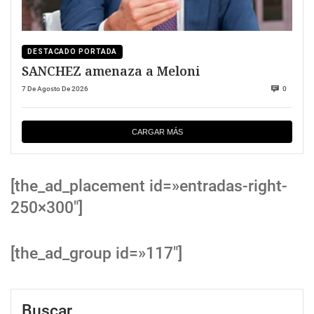
DESTACADO PORTADA
SANCHEZ amenaza a Meloni
7 De Agosto De 2026
0
CARGAR MÁS
[the_ad_placement id=»entradas-right-
250×300″]
[the_ad_group id=»117″]
Buscar