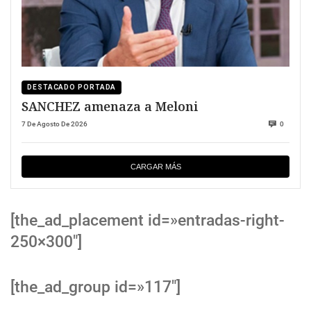
DESTACADO PORTADA
SANCHEZ amenaza a Meloni
7 De Agosto De 2026
0
CARGAR MÁS
[the_ad_placement id=»entradas-right-
250×300″]
[the_ad_group id=»117″]