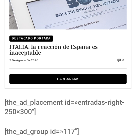
DESTACADO PORTADA
ITALIA. la reacción de España es
inaceptable
9 De Agosto De 2026
0
CARGAR MÁS
[the_ad_placement id=»entradas-right-
250×300″]
[the_ad_group id=»117″]