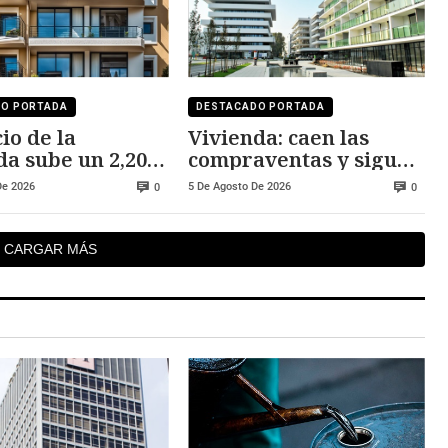
DO PORTADA
DESTACADO PORTADA
io de la
Vivienda: caen las
da sube un 2,20%
compraventas y siguen
 al año pasado
subiendo los precios
De 2026
5 De Agosto De 2026
0
0
CARGAR MÁS