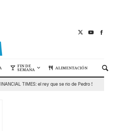
FIN DE
A
ALIMENTACIÓN
SEMANA
CIAL TIMES: el rey que se rio de Pedro Sanchez
5 De Ago