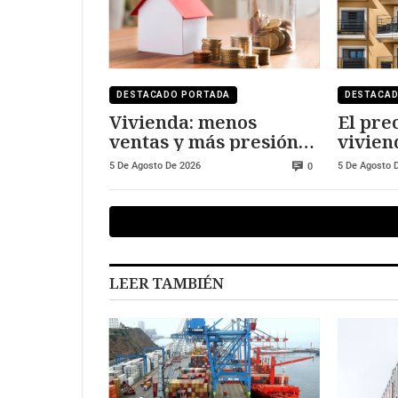
DESTACADO PORTADA
DESTACA
Vivienda: menos
El prec
ventas y más presión
vivien
sobre los precios
frente
5 De Agosto De 2026
5 De Agosto 
0
LEER TAMBIÉN