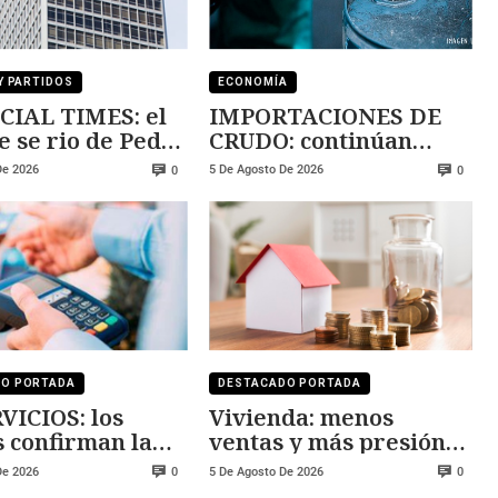
Y PARTIDOS
ECONOMÍA
CIAL TIMES: el
IMPORTACIONES DE
e se rio de Pedro
CRUDO: continúan
ez
creciendo
De 2026
5 De Agosto De 2026
0
0
DO PORTADA
DESTACADO PORTADA
VICIOS: los
Vivienda: menos
s confirman la
ventas y más presión
sión
sobre los precios
De 2026
5 De Agosto De 2026
0
0