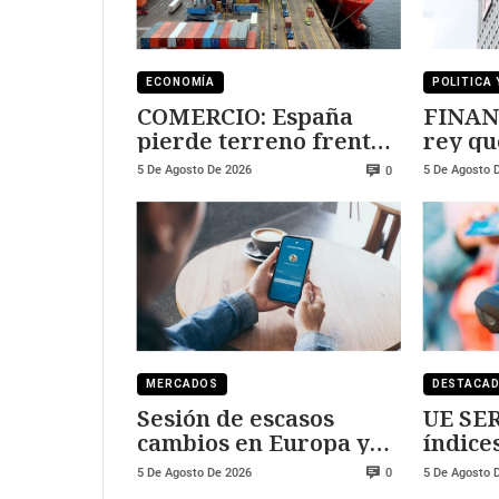
ECONOMÍA
POLITICA 
COMERCIO: España
FINAN
pierde terreno frente
rey qu
a Marruecos
Sanch
5 De Agosto De 2026
5 De Agosto 
0
MERCADOS
DESTACA
Sesión de escasos
UE SER
cambios en Europa y
índice
Wall Street
expan
5 De Agosto De 2026
5 De Agosto 
0