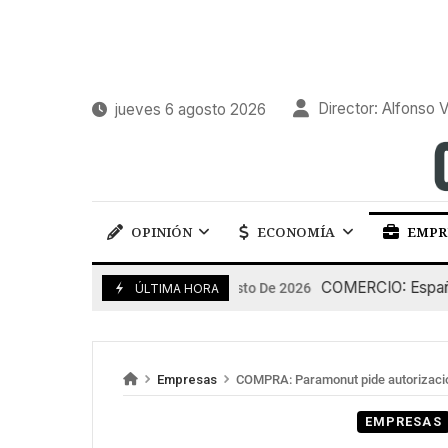
Director: Alfonso V
jueves 6 agosto 2026
OPINIÓN
ECONOMÍA
EMPR
COMERCIO: España pier
5 De Agosto De 2026
ÚLTIMA HORA
Empresas
COMPRA: Paramonut pide autorizació
EMPRESAS