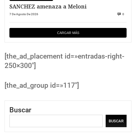
SANCHEZ amenaza a Meloni
7 De Agosto De 2026
0
CARGAR MÁS
[the_ad_placement id=»entradas-right-
250×300″]
[the_ad_group id=»117″]
Buscar
BUSCAR