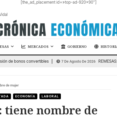
[the_ad_placement id=»top-ad-920×90″]
Vidal
ESAS
MERCADOS
GOBIERNO
HISTORI
de bonos convertibles
REMESAS: las d
7 De Agosto De 2026
mbre de mujer
TADA
ECONOMÍA
LABORAL
: tiene nombre de