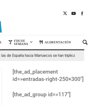
FIN DE
A
ALIMENTACIÓN
SEMANA
e España hacia Marruecos se han triplicado
7 De Agosto De
[the_ad_placement
id=»entradas-right-250×300″]
[the_ad_group id=»117″]