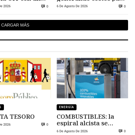
o cercano a los
Red Eléctrica de
De 2026
6 De Agosto De 2026
0
0
0 euros
España
CARGAR MÁS
S
ENERGÍA
TA TESORO
COMBUSTIBLES: la
espiral alcista se
De 2026
0
mantiene
6 De Agosto De 2026
0