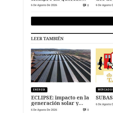
visitar Ceuta y Melilla
salari
6 De Agosto De 2026
6 De Agosto 
0
250.00
LEER TAMBIÉN
ENERGÍA
MERCADO
ECLIPSE: impacto en la
SUBAS
generación solar y
6 De Agosto 
fotovoltaica
6 De Agosto De 2026
0