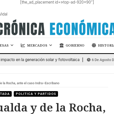
[the_ad_placement id=»top-ad-920×90″]
Vidal
ESAS
MERCADOS
GOBIERNO
HISTORI
cto en la generación solar y fotovoltaica
6 De Agosto De 2
 la Rocha, ante el caso Indra–Escribano
RTADA
POLITICA Y PARTIDOS
lda y de la Rocha,