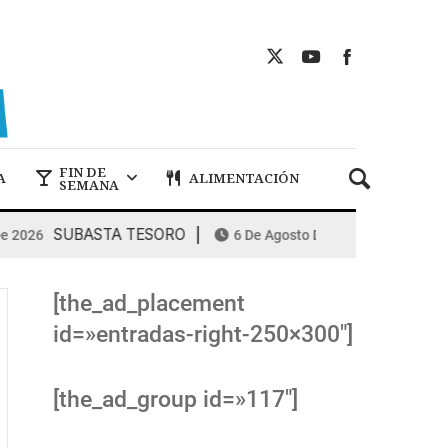
FIN DE
A
ALIMENTACIÓN
SEMANA
SUBASTA TESORO
COMBUSTIBLES:
026
6 De Agosto De 2026
[the_ad_placement
id=»entradas-right-250×300″]
[the_ad_group id=»117″]