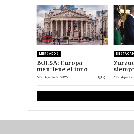
MERCADOS
DESTACA
BOLSA: Europa
Zarzue
mantiene el tono
siempr
positivo
visitar
6 De Agosto De 2026
6 De Agosto 
0