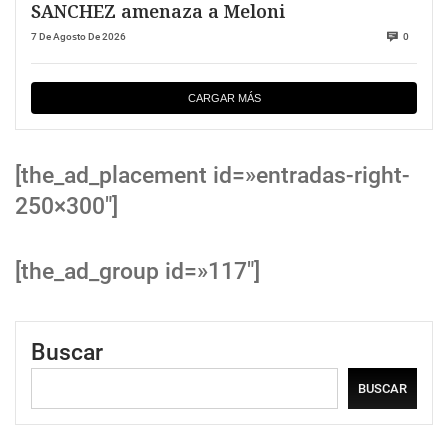
SANCHEZ amenaza a Meloni
7 De Agosto De 2026
0
CARGAR MÁS
[the_ad_placement id=»entradas-right-
250×300″]
[the_ad_group id=»117″]
Buscar
BUSCAR