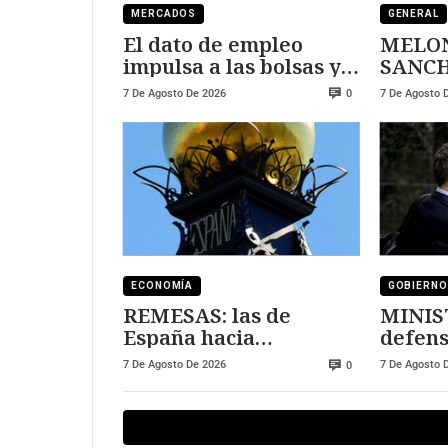
MERCADOS
GENERAL
El dato de empleo
MELON
impulsa a las bolsas y
SANCHEZ
al sector tecnológico
DURE
7 De Agosto De 2026
7 De Agosto 
0
ECONOMÍA
GOBIERNO
REMESAS: las de
MINIS
España hacia
defens
Marruecos se han
7 De Agosto De 2026
7 De Agosto 
0
triplicado