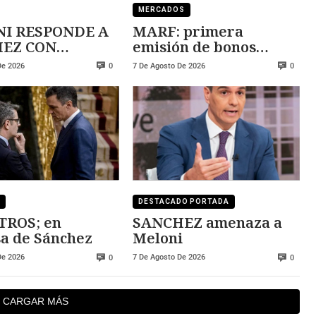
MERCADOS
I RESPONDE A
MARF: primera
 CON
emisión de bonos
ZA
convertibles
De 2026
7 De Agosto De 2026
0
0
DESTACADO PORTADA
TROS; en
SANCHEZ amenaza a
a de Sánchez
Meloni
De 2026
7 De Agosto De 2026
0
0
CARGAR MÁS