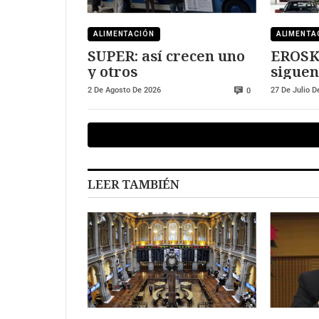
ALIMENTACIÓN
ALIMENTA
SUPER: así crecen uno
EROSKI
y otros
siguen
consu
2 De Agosto De 2026
27 De Julio D
0
LEER TAMBIÉN