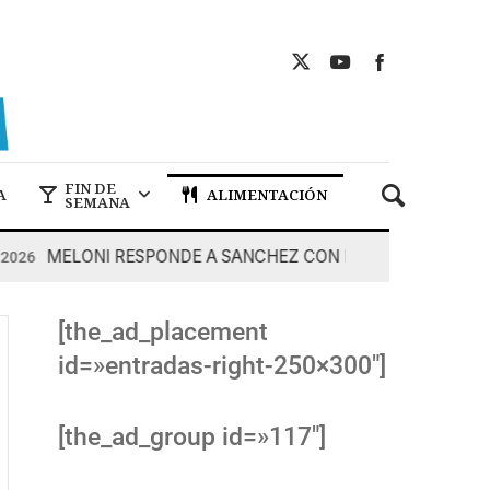
FIN DE
A
ALIMENTACIÓN
SEMANA
MELONI RESPONDE A SANCHEZ CON DUREZA
7 De Ago
[the_ad_placement
id=»entradas-right-250×300″]
[the_ad_group id=»117″]