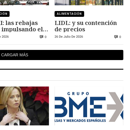
CIÓN
ALIMENTACIÓN
: las rebajas
LIDL: y su contención
 impulsando el
de precios
mo
e 2026
26 De Julio De 2026
0
0
CARGAR MÁS