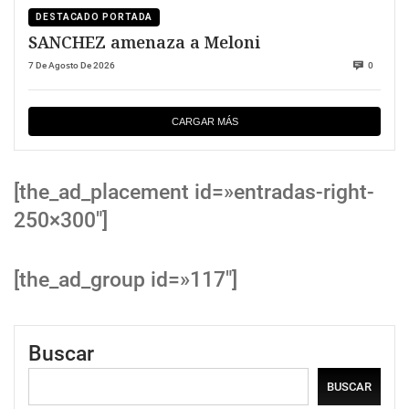
DESTACADO PORTADA
SANCHEZ amenaza a Meloni
7 De Agosto De 2026
0
CARGAR MÁS
[the_ad_placement id=»entradas-right-
250×300″]
[the_ad_group id=»117″]
Buscar
BUSCAR