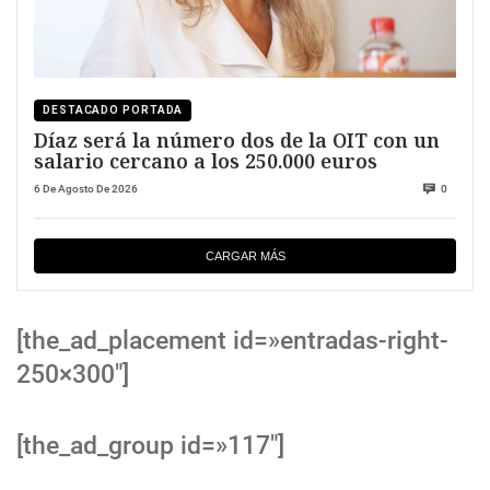
DESTACADO PORTADA
Díaz será la número dos de la OIT con un
salario cercano a los 250.000 euros
6 De Agosto De 2026
0
CARGAR MÁS
[the_ad_placement id=»entradas-right-
250×300″]
[the_ad_group id=»117″]