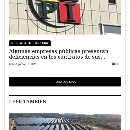
DESTACADO PORTADA
Algunas empresas públicas presentan
deficiencias en los contratos de sus
directivos
6 De Agosto De 2026
0
CARGAR MÁS
LEER TAMBIÉN