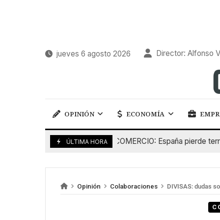
Director: Alfonso V
jueves 6 agosto 2026
OPINIÓN
ECONOMÍA
EMPR
COMERCIO: España pierde terreno f
5 De Agosto De 2026
ÚLTIMA HORA
Opinión
Colaboraciones
DIVISAS: dudas so
C