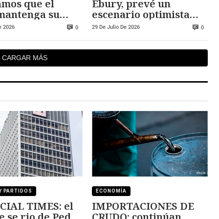
mos que el
Ebury, prevé un
mantenga su
escenario optimista
eza frente al
para las divisas
e 2026
29 De Julio De 2026
0
0
latinoamericanas
CARGAR MÁS
Y PARTIDOS
ECONOMÍA
CIAL TIMES: el
IMPORTACIONES DE
e se rio de Pedro
CRUDO: continúan