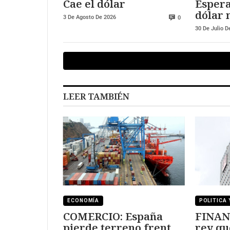
Cae el dólar
Espera
dólar 
3 De Agosto De 2026
0
fortal
30 De Julio D
euro
LEER TAMBIÉN
ECONOMÍA
POLITICA 
COMERCIO: España
FINAN
pierde terreno frente
rey qu