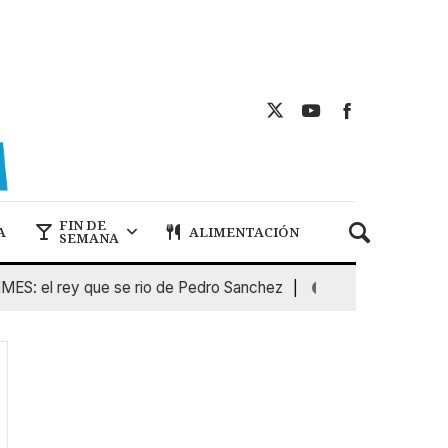
FIN DE
A
ALIMENTACIÓN
SEMANA
el rey que se rio de Pedro Sanchez
I
5 De Agosto De 2026