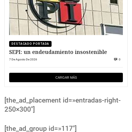
DESTACADO PORTADA
SEPI: un endeudamiento insostenible
7 De Agosto De 2026
0
CARGAR MÁS
[the_ad_placement id=»entradas-right-
250×300″]
[the_ad_group id=»117″]