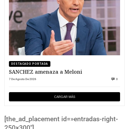
DESTACADO PORTADA
SANCHEZ amenaza a Meloni
7 De Agosto De 2026
0
CARGAR MÁS
[the_ad_placement id=»entradas-right-
250×300″]