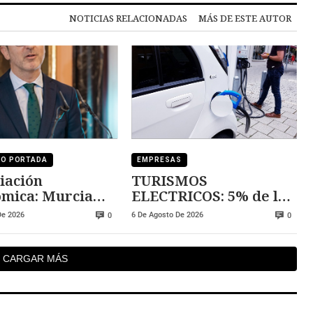
NOTICIAS RELACIONADAS
MÁS DE ESTE AUTOR
DO PORTADA
EMPRESAS
iación
TURISMOS
mica: Murcia
ELECTRICOS: 5% de las
 la cola y
ventas del mercado de
De 2026
6 De Agosto De 2026
0
0
 lidera la
ocasión
ridad
CARGAR MÁS