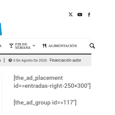
FIN DE
A
ALIMENTACIÓN
SEMANA
Financiación autonómica: Murcia sigue a la c
6 De Agosto De 2026
[the_ad_placement
id=»entradas-right-250×300″]
[the_ad_group id=»117″]