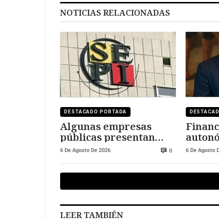
NOTICIAS RELACIONADAS
DESTACADO PORTADA
DESTACA
Algunas empresas
Financ
públicas presentan
autonó
deficiencias en los
sigue a
6 De Agosto De 2026
6 De Agosto 
0
contratos de sus
Madrid
directivos
solida
LEER TAMBIÉN