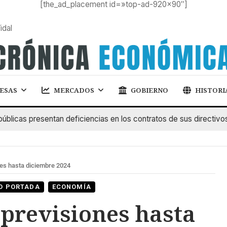
[the_ad_placement id=»top-ad-920×90″]
idal
ESAS
MERCADOS
GOBIERNO
HISTORI
s presentan deficiencias en los contratos de sus directivos
es hasta diciembre 2024
O PORTADA
ECONOMÍA
 previsiones hasta