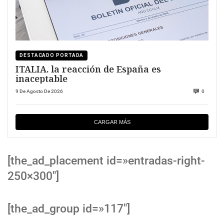
DESTACADO PORTADA
ITALIA. la reacción de España es
inaceptable
9 De Agosto De 2026
0
CARGAR MÁS
[the_ad_placement id=»entradas-right-
250×300″]
[the_ad_group id=»117″]