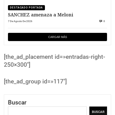
DESTACADO PORTADA
SANCHEZ amenaza a Meloni
7 De Agosto De 2026
0
CARGAR MÁS
[the_ad_placement id=»entradas-right-
250×300″]
[the_ad_group id=»117″]
Buscar
BUSCAR