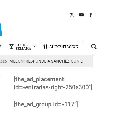
FIN DE
A
ALIMENTACIÓN
SEMANA
MELONI RESPONDE A SANCHEZ CON DUREZA
7 De Agos
[the_ad_placement
id=»entradas-right-250×300″]
[the_ad_group id=»117″]