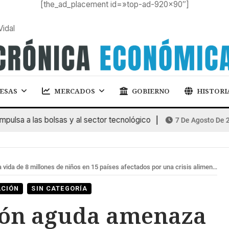
[the_ad_placement id=»top-ad-920×90″]
Vidal
ESAS
MERCADOS
GOBIERNO
HISTORI
a a las bolsas y al sector tecnológico
7 De Agosto De 2026
llones de niños en 15 países afectados por una crisis alimentaria y nutricional sin precedentes.
ACIÓN
SIN CATEGORÍA
ión aguda amenaza