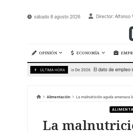
Director: Alfonso 
sábado 8 agosto 2026
OPINIÓN
ECONOMÍA
EMPR
El dato de empleo impuls
7 De Agosto De 2026
ÚLTIMA HORA
Alimentación
La malnutrición aguda amenaza la vida de 8 mi
ALIMENT
La malnutric