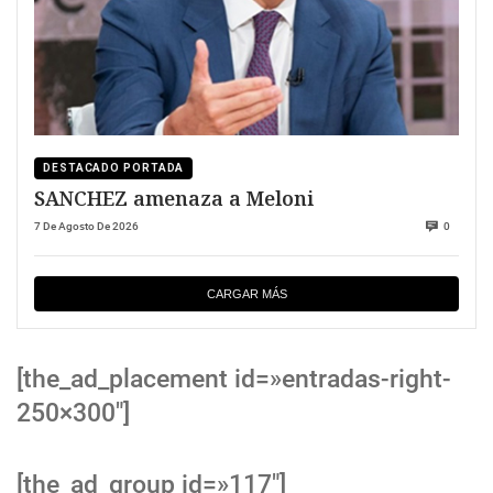
DESTACADO PORTADA
SANCHEZ amenaza a Meloni
7 De Agosto De 2026
0
CARGAR MÁS
[the_ad_placement id=»entradas-right-
250×300″]
[the_ad_group id=»117″]