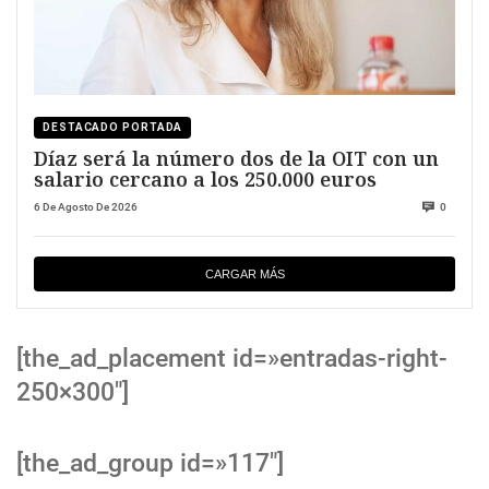
DESTACADO PORTADA
Díaz será la número dos de la OIT con un
salario cercano a los 250.000 euros
6 De Agosto De 2026
0
CARGAR MÁS
[the_ad_placement id=»entradas-right-
250×300″]
[the_ad_group id=»117″]