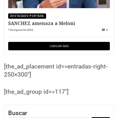
DESTACADO PORTADA
SANCHEZ amenaza a Meloni
7 De Agosto De 2026
0
CARGAR MÁS
[the_ad_placement id=»entradas-right-
250×300″]
[the_ad_group id=»117″]
Buscar