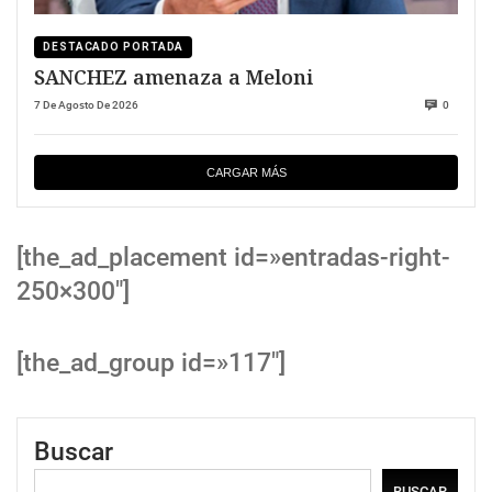
DESTACADO PORTADA
SANCHEZ amenaza a Meloni
7 De Agosto De 2026
0
CARGAR MÁS
[the_ad_placement id=»entradas-right-
250×300″]
[the_ad_group id=»117″]
Buscar
BUSCAR