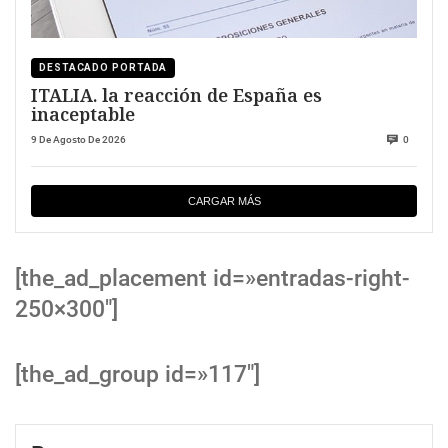
DESTACADO PORTADA
ITALIA. la reacción de España es
inaceptable
9 De Agosto De 2026
0
CARGAR MÁS
[the_ad_placement id=»entradas-right-
250×300″]
[the_ad_group id=»117″]