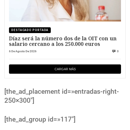
DESTACADO PORTADA
Díaz será la número dos de la OIT con un
salario cercano a los 250.000 euros
6 De Agosto De 2026
0
CARGAR MÁS
[the_ad_placement id=»entradas-right-
250×300″]
[the_ad_group id=»117″]