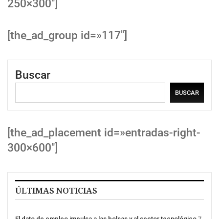
250×300″]
[the_ad_group id=»117″]
Buscar
BUSCAR
[the_ad_placement id=»entradas-right-
300×600″]
ÚLTIMAS NOTICIAS
El dato de empleo impulsa a las bolsas y al sector tecnológico
7