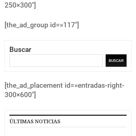
250×300″]
[the_ad_group id=»117″]
Buscar
BUSCAR
[the_ad_placement id=»entradas-right-
300×600″]
ÚLTIMAS NOTICIAS