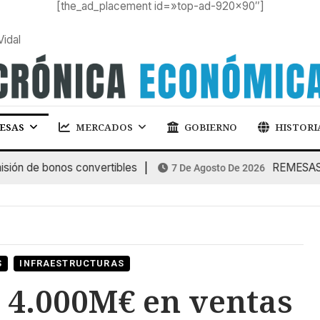
[the_ad_placement id=»top-ad-920×90″]
Vidal
ESAS
MERCADOS
GOBIERNO
HISTORI
 de bonos convertibles
REMESAS: las 
7 De Agosto De 2026
S
INFRAESTRUCTURAS
 4.000M€ en ventas