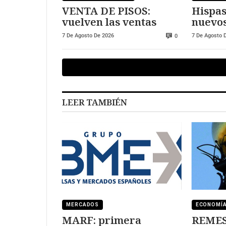
VENTA DE PISOS:
Hispas
vuelven las ventas
nuevos
europ
7 De Agosto De 2026
7 De Agosto 
0
LEER TAMBIÉN
MERCADOS
ECONOMÍ
MARF: primera
REMESA