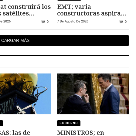
at construirá los
EMT; varia
 satélites
constructoras aspiran
eos
al nuevo centro de
De 2026
7 De Agosto De 2026
0
0
operaciones
CARGAR MÁS
A
GOBIERNO
S: las de
MINISTROS; en