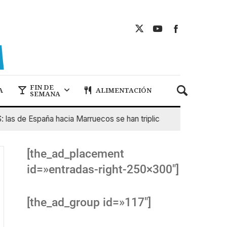
FIN DE
A
ALIMENTACIÓN
SEMANA
de España hacia Marruecos se han triplicado
7 De Agosto 
[the_ad_placement
id=»entradas-right-250×300″]
[the_ad_group id=»117″]