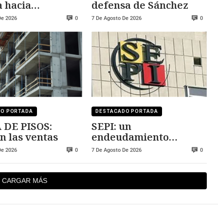
 hacia
defensa de Sánchez
cos se han
De 2026
7 De Agosto De 2026
0
0
cado
DO PORTADA
DESTACADO PORTADA
 DE PISOS:
SEPI: un
n las ventas
endeudamiento
insostenible
De 2026
7 De Agosto De 2026
0
0
CARGAR MÁS