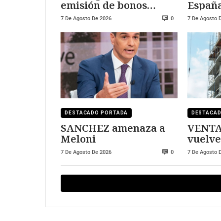
emisión de bonos
España
convertibles
Marrue
7 De Agosto De 2026
7 De Agosto 
0
tripli
DESTACADO PORTADA
DESTACA
SANCHEZ amenaza a
VENTA
Meloni
vuelve
7 De Agosto De 2026
7 De Agosto 
0