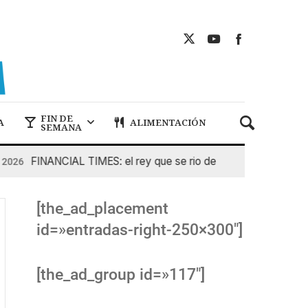
FIN DE
A
ALIMENTACIÓN
SEMANA
FINANCIAL TIMES: el rey que se rio de Pedro Sanchez
5
[the_ad_placement
id=»entradas-right-250×300″]
[the_ad_group id=»117″]