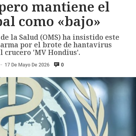
pero mantiene el
bal como «bajo»
e la Salud (OMS) ha insistido este
larma por el brote de hantavirus
l crucero 'MV Hondius'.
17 De Mayo De 2026
0
—