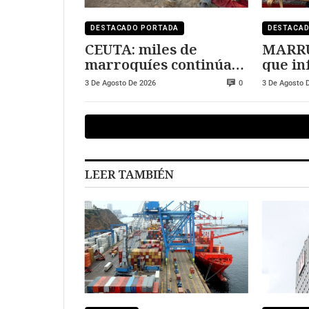
DESTACADO PORTADA
DESTACA
CEUTA: miles de
MARRUECO
marroquíes continúan
que in
en la ciudad
de la c
3 De Agosto De 2026
3 De Agosto 
0
LEER TAMBIÉN