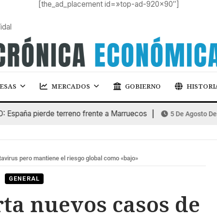
[the_ad_placement id=»top-ad-920×90″]
idal
ESAS
MERCADOS
GOBIERNO
HISTORI
ña pierde terreno frente a Marruecos
5 De Agosto De 2026
virus pero mantiene el riesgo global como «bajo»
GENERAL
ta nuevos casos de