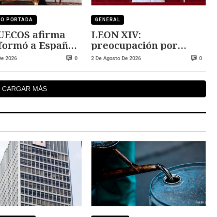
DO PORTADA
GENERAL
S afirma
LEON XIV:
formó a España
preocupación por
risis
situación de Ceuta
De 2026
2 De Agosto De 2026
0
0
CARGAR MÁS