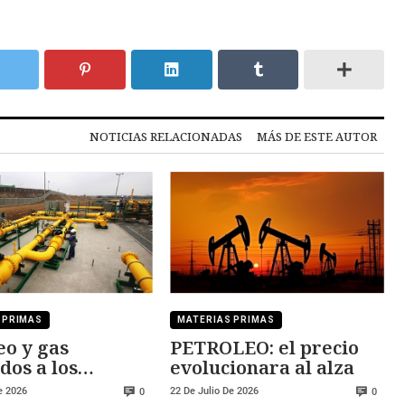
NOTICIAS RELACIONADAS
MÁS DE ESTE AUTOR
 PRIMAS
MATERIAS PRIMAS
eo y gas
PETROLEO: el precio
dos a los
evolucionara al alza
hos de Trump
e 2026
22 De Julio De 2026
0
0