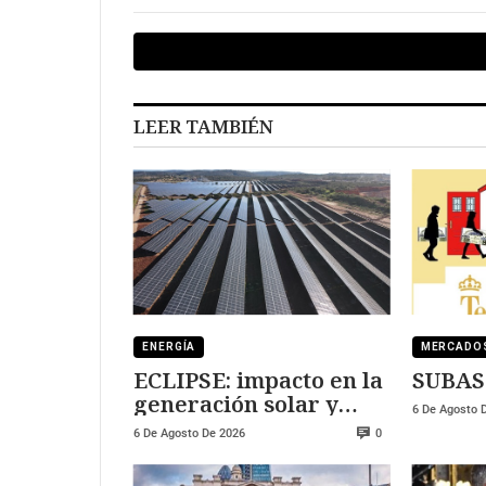
LEER TAMBIÉN
ENERGÍA
MERCADO
ECLIPSE: impacto en la
SUBAS
generación solar y
6 De Agosto 
fotovoltaica
6 De Agosto De 2026
0