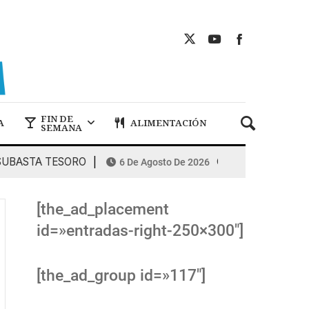
FIN DE
A
ALIMENTACIÓN
SEMANA
STA TESORO
COMBUSTIBLES: la espir
6 De Agosto De 2026
[the_ad_placement
id=»entradas-right-250×300″]
[the_ad_group id=»117″]