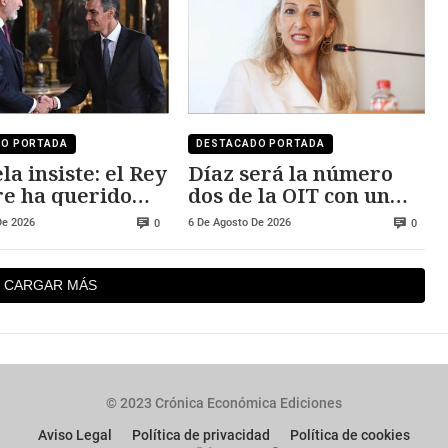
DO PORTADA
DESTACADO PORTADA
la insiste: el Rey
Díaz será la número
e ha querido
dos de la OIT con un
 Ceuta y Melilla
salario cercano a los
De 2026
6 De Agosto De 2026
0
0
250.000 euros
CARGAR MÁS
© 2023 Crónica Económica Ediciones
Aviso Legal
Política de privacidad
Política de cookies