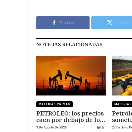
Facebook
X Twitter
NOTICIAS RELACIONADAS
MATERIAS PRIMAS
MATERIAS
PETROLEO: los precios
Petról
caen por debajo de los
someti
90$/b
capric
3 De Agosto De 2026
27 De Julio D
0