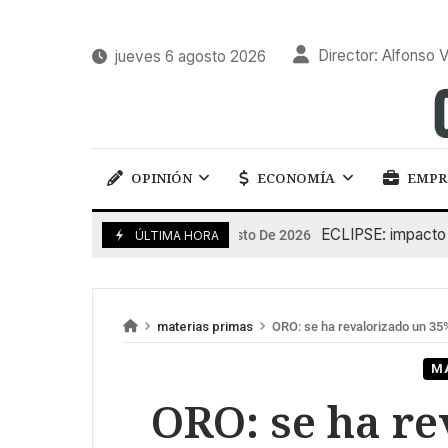
Director: Alfonso V
jueves 6 agosto 2026
OPINIÓN
ECONOMÍA
EMPR
ECLIPSE: impacto en la
6 De Agosto De 2026
ÚLTIMA HORA
materias primas
ORO: se ha revalorizado un 35
M
ORO: se ha r