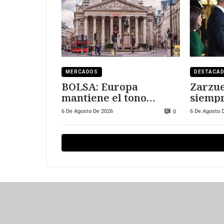
MERCADOS
DESTACA
BOLSA: Europa
Zarzue
mantiene el tono
siempr
positivo
visitar
6 De Agosto De 2026
6 De Agosto 
0