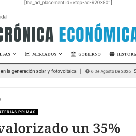
[the_ad_placement id=»top-ad-920×90″]
idal
ESAS
MERCADOS
GOBIERNO
HISTORI
 generación solar y fotovoltaica
SUBA
6 De Agosto De 2026
%
ATERIAS PRIMAS
evalorizado un 35%