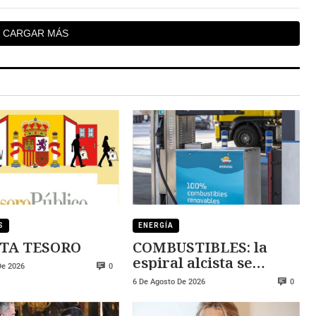
CARGAR MÁS
S
ENERGÍA
TA TESORO
COMBUSTIBLES: la
espiral alcista se
De 2026
0
mantiene
6 De Agosto De 2026
0