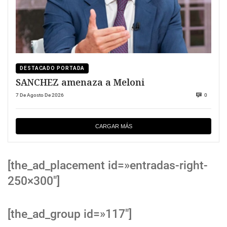
DESTACADO PORTADA
SANCHEZ amenaza a Meloni
7 De Agosto De 2026
0
CARGAR MÁS
[the_ad_placement id=»entradas-right-
250×300″]
[the_ad_group id=»117″]