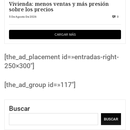
Vivienda: menos ventas y más presión
sobre los precios
5 De Agosto De 2026
0
CARGAR MÁS
[the_ad_placement id=»entradas-right-
250×300″]
[the_ad_group id=»117″]
Buscar
BUSCAR