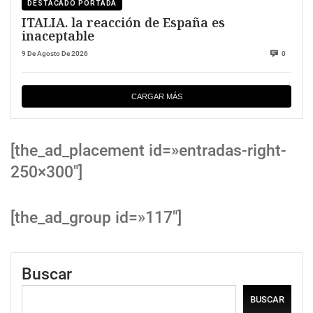
DESTACADO PORTADA
ITALIA. la reacción de España es
inaceptable
9 De Agosto De 2026
0
CARGAR MÁS
[the_ad_placement id=»entradas-right-
250×300″]
[the_ad_group id=»117″]
Buscar
BUSCAR