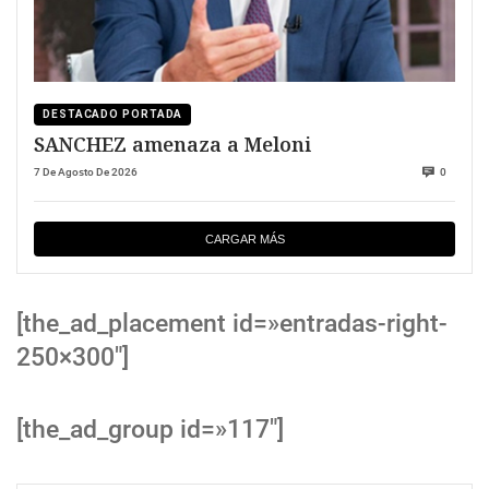
DESTACADO PORTADA
SANCHEZ amenaza a Meloni
7 De Agosto De 2026
0
CARGAR MÁS
[the_ad_placement id=»entradas-right-
250×300″]
[the_ad_group id=»117″]