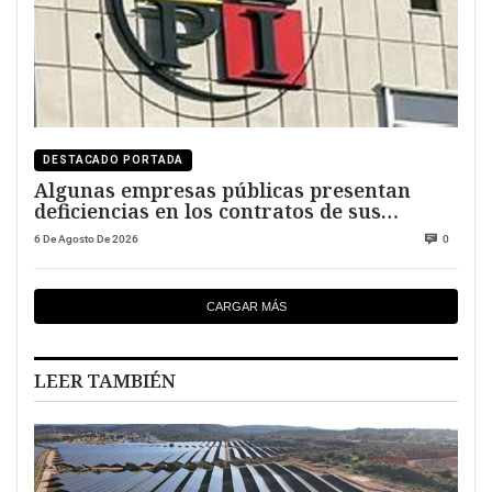
DESTACADO PORTADA
Algunas empresas públicas presentan
deficiencias en los contratos de sus
directivos
6 De Agosto De 2026
0
CARGAR MÁS
LEER TAMBIÉN