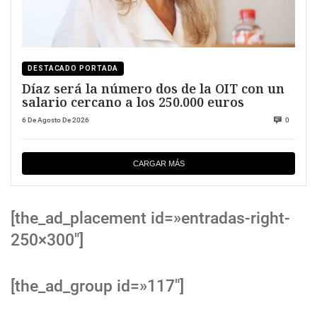
DESTACADO PORTADA
Díaz será la número dos de la OIT con un
salario cercano a los 250.000 euros
6 De Agosto De 2026
0
CARGAR MÁS
[the_ad_placement id=»entradas-right-
250×300″]
[the_ad_group id=»117″]