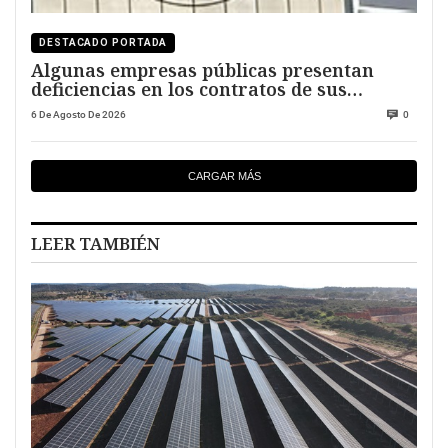
DESTACADO PORTADA
Algunas empresas públicas presentan
deficiencias en los contratos de sus
directivos
6 De Agosto De 2026
0
CARGAR MÁS
LEER TAMBIÉN