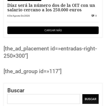
Díaz será la número dos de la OIT con un
salario cercano a los 250.000 euros
6 De Agosto De 2026
0
CARGAR MÁS
[the_ad_placement id=»entradas-right-
250×300″]
[the_ad_group id=»117″]
Buscar
BUSCAR