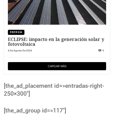
ENERGÍA
ECLIPSE: impacto en la generación solar y
fotovoltaica
6 De Agosto De 2026
0
CARGAR MÁS
[the_ad_placement id=»entradas-right-
250×300″]
[the_ad_group id=»117″]