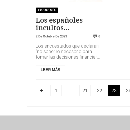
ECONOMÍA
Los españoles
incultos
financieros
2 De Octubre De 2023
0
Los encuestados que declaran
“no saber lo necesario para
tomar las decisiones financieras
más adecuadas” coinciden en
señalar la complejidad que ...
LEER MÁS
1
…
21
22
23
2