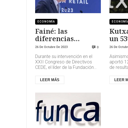
ECONOMÍA
ECONOMÍ
Fainé: las
Kutx
diferencias
un 5
políticas afectan
26 De Octubre De 2023
26 De Octub
0
ya al clima de los
Durante su intervención en el
Asimismo,
negocios
XXII Congreso de Directivos
aportó 12
CEDE, el líder de la Fundación
de result
Bancaria 'La Caixa' ha señalado
925.000 p
que el cometido de los e...
89.000 nu
LEER MÁS
LEER 