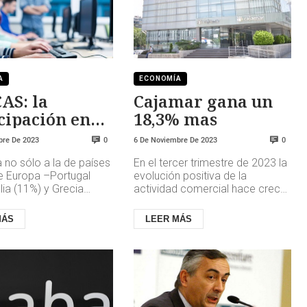
A
ECONOMÍA
AS: la
Cajamar gana un
cipación en
18,3% mas
idades de
bre De 2023
6 De Noviembre De 2023
0
0
ación
 no sólo a la de países
En el tercer trimestre de 2023 la
ean
de Europa –Portugal
evolución positiva de la
alia (11%) y Grecia
actividad comercial hace crecer
no también a la de
los ingresos recurrentes y, con
15%) y, sobre todo,...
ello, los márgenes de ...
MÁS
LEER MÁS