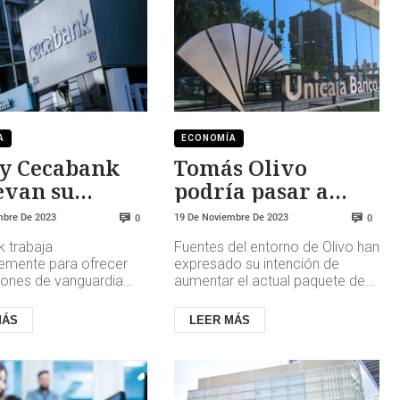
A
ECONOMÍA
 y Cecabank
Tomás Olivo
evan su
podría pasar a
oración
tener el 10% de
mbre De 2023
19 De Noviembre De 2023
0
0
Unicaja
 trabaja
Fuentes del entorno de Olivo han
emente para ofrecer
expresado su intención de
ciones de vanguardia
aumentar el actual paquete de
ndan sus clientes. La
participaciones en Unicaja, que
ón de esta alianza
es del 9,2 %, hasta un 9...
MÁS
LEER MÁS
la tr...