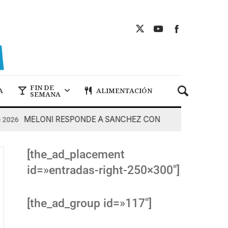
FIN DE
A
ALIMENTACIÓN
SEMANA
MELONI RESPONDE A SANCHEZ CON DUREZA
026
7 De 
[the_ad_placement
id=»entradas-right-250×300″]
[the_ad_group id=»117″]