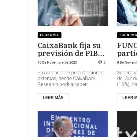
ECONOMÍA
ECONOMÍ
CaixaBank fija su
FUNC
previsión de PIB
parti
en el 2,4% para
activ
10 De Noviembre De 2023
8 De Noviem
0
2023 y lo modera al
form
En ausencia de perturbaciones
Superaba
1,4% en 2024
escas
externas, desde CaixaBank
del Sur 
Research podría haber
(16%), It
esperado un ritmo de
(4%)–, si
crecimiento cercano al 2,5%
Francia (
LEER MÁS
LEER 
gracias, en parte,...