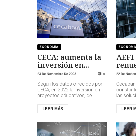
ECONOMÍA
ECONOMÍ
CECA: aumenta la
AEFI
inversión en
renu
proyectos de
colab
23 De Noviembre De 2023
22 De Novie
0
Educación e
Según los datos ofrecidos por
Cecabank
Invesgación
CECA, en 2022 la inversión en
constant
proyectos educativos, de
las solu
investigación e I+D representó
que dema
un 27,4% del total aportado p...
renovaci
LEER MÁS
LEER 
promueve 