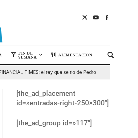
FIN DE
A
ALIMENTACIÓN
SEMANA
ANCIAL TIMES: el rey que se rio de Pedro Sanchez
5 De A
[the_ad_placement
id=»entradas-right-250×300″]
[the_ad_group id=»117″]