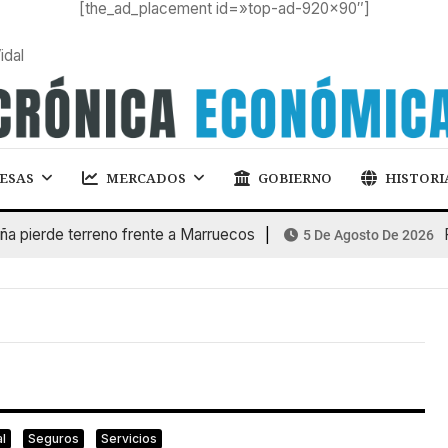
[the_ad_placement id=»top-ad-920×90″]
idal
ESAS
MERCADOS
GOBIERNO
HISTORI
ierde terreno frente a Marruecos
FIN
5 De Agosto De 2026
l
Seguros
Servicios