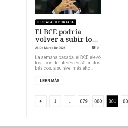
DESTACADO PORTADA
El BCE podría
volver a subir los
tipos en mayo
23 De Marzo De 2023
0
La semana pasada, el BCE elevó
los tipos de interés en 50 puntos
básicos, a su nivel más alto
desde finales de 2008, pero no
se comprometió a tom...
LEER MÁS
1
…
879
880
881
88