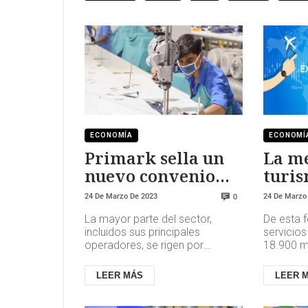
ECONOMÍA
ECONOMÍ
Primark sella un
La me
nuevo convenio
turis
con alzas
32% e
24 De Marzo De 2023
24 De Marzo
0
salariales de un
por c
La mayor parte del sector,
De esta f
18%
corri
incluidos sus principales
servicio
operadores, se rigen por
18.900 mi
convenios de carácter
a los 14.
provincial, en muchos casos
registrad
LEER MÁS
LEER 
vencidos desde ha...