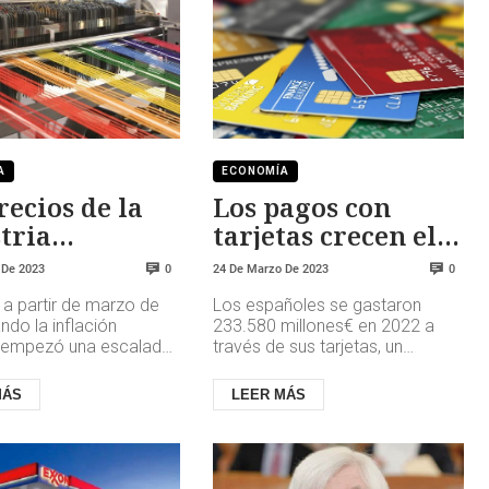
A
ECONOMÍA
recios de la
Los pagos con
tria
tarjetas crecen el
uvieron su
21,1%
 De 2023
24 De Marzo De 2023
0
0
miento en el
 a partir de marzo de
Los españoles se gastaron
do la inflación
233.580 millones€ en 2022 a
al empezó una escalada
través de sus tarjetas, un
evó a registrar tasas de
importe que supera en un
os durante más ...
19,63% el registrado en 2021, y
MÁS
LEER MÁS
que tam...