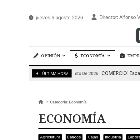
Director: Alfonso V
jueves 6 agosto 2026
OPINIÓN
ECONOMÍA
EMPR
COMERCIO: España p
5 De Agosto De 2026
ÚLTIMA HORA
Categoría:
Economía
ECONOMÍA
Agricultura
Bancos
Cajas
Industria
Labora