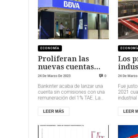
ECONOMÍA
ECONOMÍ
Proliferan las
Los p
nuevas cuentas
indus
remuneradas
mant
24 De Marzo De 2023
24 De Marzo
0
creci
Bankinter acaba de lanzar una
Fue justo
7,8%
cuenta sin comisiones con una
2021 cuan
remuneración del 1% TAE. La
industri
oferta, contratable en los
que le ll
canales digitales del banco (b...
dos dígit
LEER MÁS
LEER 