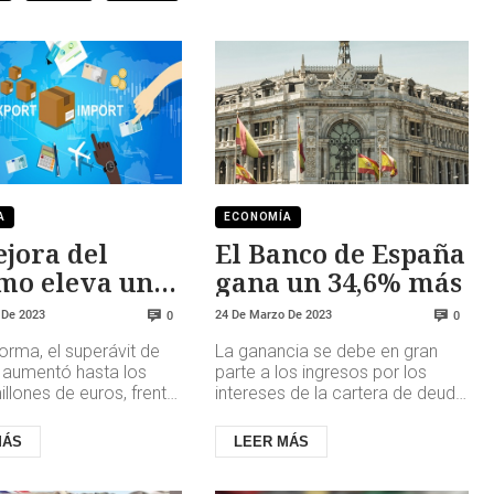
A
ECONOMÍA
jora del
El Banco de España
mo eleva un
gana un 34,6% más
l superávit
 De 2023
24 De Marzo De 2023
0
0
uenta
orma, el superávit de
La ganancia se debe en gran
ente
s aumentó hasta los
parte a los ingresos por los
llones de euros, frente
intereses de la cartera de deuda
100 millones
soberana española, que
os un año antes, graci...
mantiene de media un
MÁS
LEER MÁS
rendimiento...