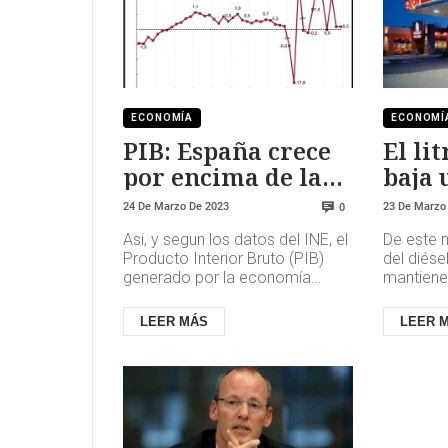
ECONOMÍA
ECONOMÍ
PIB: España crece
El li
por encima de las
baja 
previsiones
del d
24 De Marzo De 2023
23 De Marzo
0
Asi, y segun los datos del INE, el
De este 
Producto Interior Bruto (PIB)
del diése
generado por la economía
mantiene
española, medido en términos
consecuti
de volumen encadenado con ...
gasolina,
LEER MÁS
LEER 
ante...