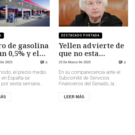
A
DESTACADO PORTADA
tro de gasolina
Yellen advierte de
un 0,5% y el
que no esta
iésel un 1,31%
asegurado el cobro
 De 2023
23 De Marzo De 2023
0
0
del 100% de los
modo, el precio medio
En su comparecencia ante el
depositos
l en España se
Subcomité de Servicios
 por sexta semana
Financieros del Senado, la
va por debajo del de la
economista quiso dejar claro
 como era habitual
que ampliar al 100% de forma
MÁS
LEER MÁS
generaliz...