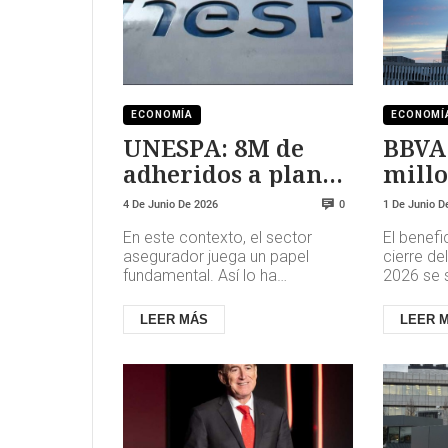
ECONOMÍA
ECONOMÍ
UNESPA: 8M de
BBVA 
adheridos a planes
millo
de pensiones mas
prim
4 De Junio De 2026
1 De Junio D
0
En este contexto, el sector
El benef
asegurador juega un papel
cierre de
fundamental. Así lo ha
2026 se s
expresado del Valle, presidenta
de euros 
de Unespa, durante la apertura
BBVA Seg
LEER MÁS
LEER 
IV Fo...