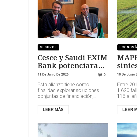
SEGUROS
ECONOMÍ
Cesce y Saudi EXIM
MAPF
Bank potenciaran
sinie
las exportaciones
agríc
11 De Junio De 2026
10 De Junio 
0
Esta alianza tiene como
Entre 201
finalidad explorar soluciones
1.620 fal
conjuntas de financiación,
116 al añ
seguros, garantías y reaseguro
casos mo
para respaldar proyectos de
maquinari
LEER MÁS
LEER 
empre...