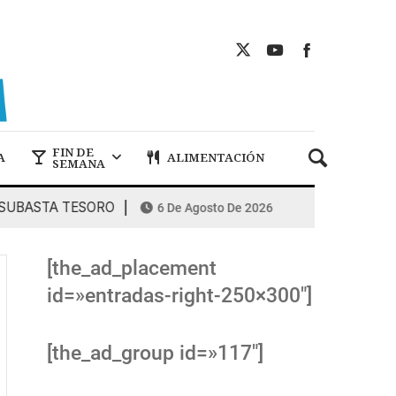
FIN DE
A
ALIMENTACIÓN
SEMANA
UBASTA TESORO
COMBUSTIBLES: la es
6 De Agosto De 2026
[the_ad_placement
id=»entradas-right-250×300″]
[the_ad_group id=»117″]