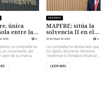
SEGUROS
e, única
MAPFRE: sitúa la
ola entre las
solvencia II en el
seguradoras
206,8%
De 2026
20 De Mayo De 2026
0
0
aliosas
dición, la compañía ha
La compañía ha destacado que
o un crecimiento del
los datos del primer trimestre
 valor de su marca,
"reafirman la fortaleza financiera
do los 5.300 millones
del grupo" y ha señalado que los
, lo que le ha...
fondos propios ad...
MÁS
LEER MÁS