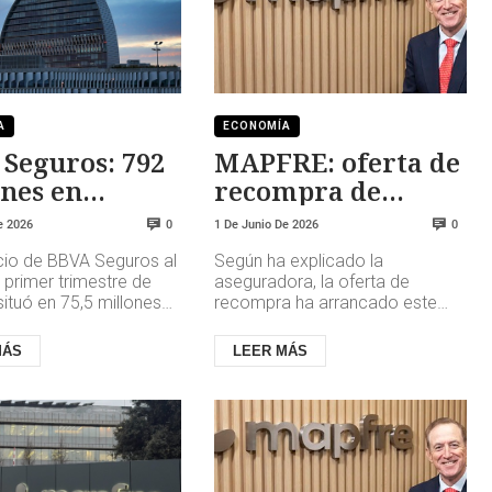
A
ECONOMÍA
Seguros: 792
MAPFRE: oferta de
nes en
recompra de
as
obligaciones
e 2026
1 De Junio De 2026
0
0
icio de BBVA Seguros al
Según ha explicado la
l primer trimestre de
aseguradora, la oferta de
ituó en 75,5 millones
recompra ha arrancado este
(+7,5% interanual).
mismo lunes, y los tenedores
uros emitió 79...
podrán presentar sus ofertas de
MÁS
LEER MÁS
venta has...