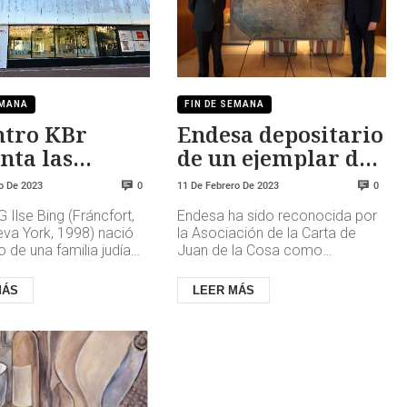
EMANA
FIN DE SEMANA
ntro KBr
Endesa depositario
nta las
de un ejemplar de
ras “Ilse
la Carta de Juan de
o De 2023
11 De Febrero De 2023
0
0
 y “Anastasia
la Cosa
 Ilse Bing (Fráncfort,
Endesa ha sido reconocida por
ylova. Image
va York, 1998) nació
la Asociación de la Carta de
s”
o de una familia judía
Juan de la Cosa como
a. En 1929, descubrió
depositario de uno de los
ón fotográfic...
ejemplares de la Carta de Juan
MÁS
LEER MÁS
de la Co...