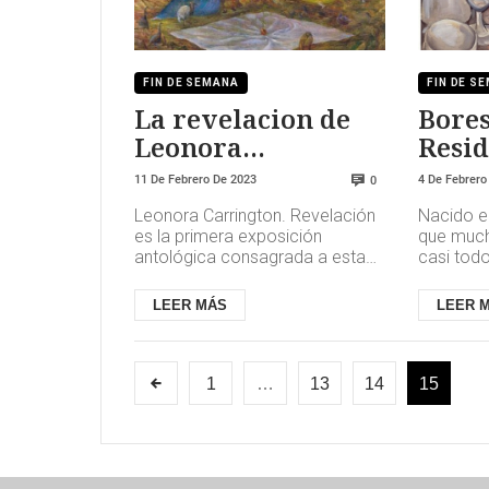
FIN DE SEMANA
FIN DE S
La revelacion de
Bores
Leonora
Resid
Carrington
Estud
11 De Febrero De 2023
4 De Febrero
0
Leonora Carrington. Revelación
Nacido e
es la primera exposición
que much
antológica consagrada a esta
casi tod
artista que se celebra en
se trasla
España. Autora versátil y
participa
LEER MÁS
LEER 
ecléctic...
A...
1
…
13
14
15