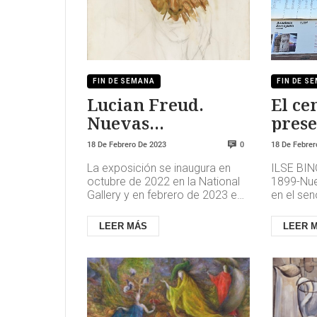
FIN DE SEMANA
FIN DE S
Lucian Freud.
El ce
Nuevas
prese
perspectivas
muest
18 De Febrero De 2023
18 De Febrer
0
Bing”
La exposición se inaugura en
ILSE BING
Samo
octubre de 2022 en la National
1899-Nue
Citie
Gallery y en febrero de 2023 en
en el sen
Madrid, con medio centenar de
acomodad
obras que muestran las ...
su vocaci
LEER MÁS
LEER 