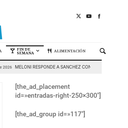
FIN DE
A
ALIMENTACIÓN
SEMANA
MELONI RESPONDE A SANCHEZ CON DUREZA
 2026
7 De
[the_ad_placement
id=»entradas-right-250×300″]
[the_ad_group id=»117″]