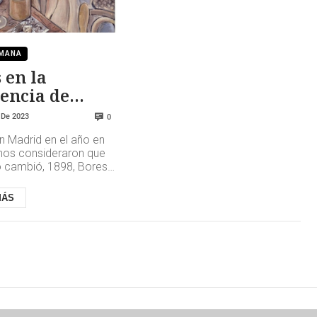
EMANA
 en la
encia de
iantes
 De 2023
0
n Madrid en el año en
os consideraron que
o cambió, 1898, Bores
dó a París tras
r en la Exposición de
MÁS