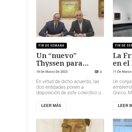
FIN DE SEMANA
FIN DE S
Un “nuevo”
La Fr
Thyssen para
en el
sordos
18 De Marzo De 2023
11 De Marzo
0
En virtud de dicho acuerdo, las
Un conju
dos entidades ponen a
emblemát
disposición de este colectivo un
Greco, Mu
itinerario para disfrutar de 50
realizado
obras representativas de l...
España gr
LEER MÁS
LEER 