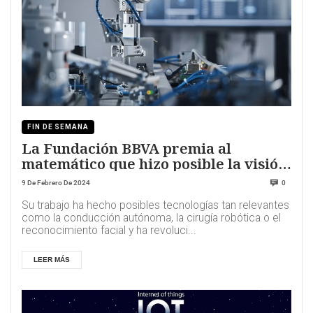
FIN DE SEMANA
La Fundación BBVA premia al
matemático que hizo posible la visión
artificial de los robots
9 De Febrero De 2024
0
Su trabajo ha hecho posibles tecnologías tan relevantes
como la conducción autónoma, la cirugía robótica o el
reconocimiento facial y ha revoluci...
LEER MÁS