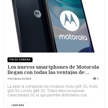
FIN DE SEMANA
Los nuevos smartphones de Motorola
llegan con todas las ventajas de
Vodafone Flex
9 De Febrero De 2024
0
La serie la completan los modelos moto g34 5G, moto
g54 5G y moto g84 5G. Todos ellos incorporan
conectividad 5G, lo que permite disfrutarlos con...
LEER MÁS