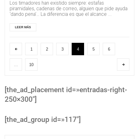
Los timadores han existido siempre: estafas
piramidales, cadenas de correo, alguien que pide ayuda
‘dando pena’… La diferencia es que el alcance ...
LEER MÁS
1
2
3
4
5
6
…
10
[the_ad_placement id=»entradas-right-
250×300″]
[the_ad_group id=»117″]