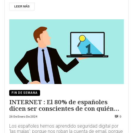
LEER MÁS
FIN DE SEMANA
INTERNET : El 80% de españoles
dicen ser conscientes de con quién
comparten sus datos
26 De Enero De 2024
0
Los españoles hemos aprendido seguridad digital por
‘las malas’: porque nos roban la cuenta de email, porque