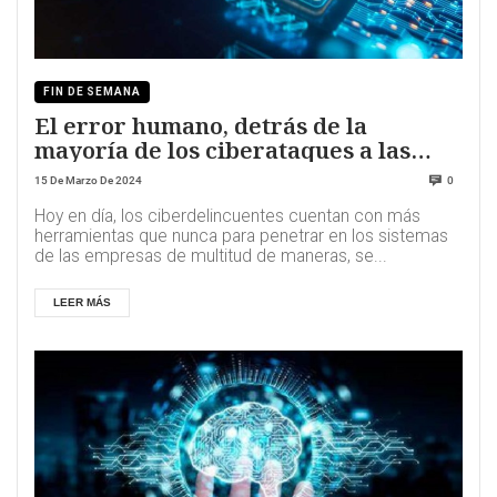
FIN DE SEMANA
El error humano, detrás de la
mayoría de los ciberataques a las
empresas
15 De Marzo De 2024
0
Hoy en día, los ciberdelincuentes cuentan con más
herramientas que nunca para penetrar en los sistemas
de las empresas de multitud de maneras, se...
LEER MÁS