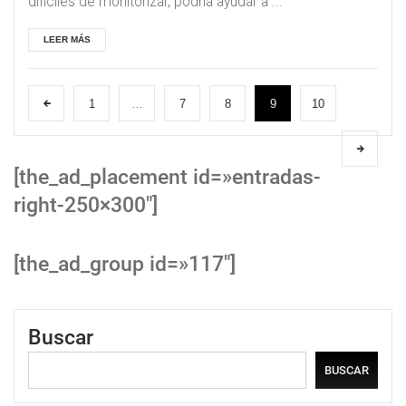
difíciles de monitorizar, podría ayudar a ...
LEER MÁS
1
…
7
8
9
10
[the_ad_placement id=»entradas-
right-250×300″]
[the_ad_group id=»117″]
Buscar
BUSCAR