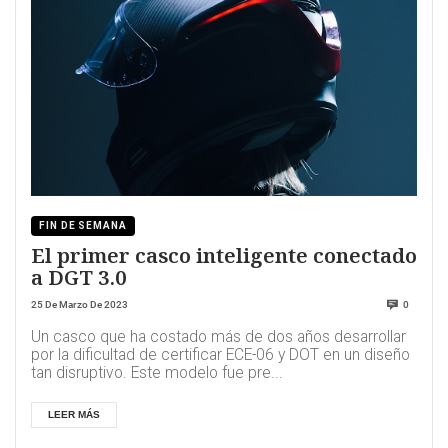
FIN DE SEMANA
El primer casco inteligente conectado
a DGT 3.0
25 De Marzo De 2023
0
Un casco que ha costado más de dos años desarrollar
por la dificultad de certificar ECE-06 y DOT en un diseño
tan disruptivo. Este modelo fue pre...
LEER MÁS