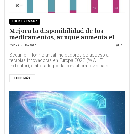
FIN DE SEMANA
Mejora la disponibilidad de los
medicamentos, aunque aumenta el
tiempo de espera de los pacientes
29 De Abril De 2023
0
Según el informe anual Indicadores de acceso a
terapias innovadoras en Europa 2022 (W.A.I.T.
Indicator), elaborado por la consultora Iqvia para l...
LEER MÁS