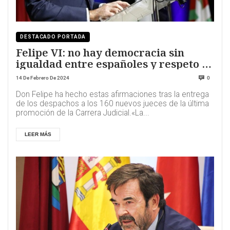
DESTACADO PORTADA
Felipe VI: no hay democracia sin
igualdad entre españoles y respeto a
los jueces
14 De Febrero De 2024
0
Don Felipe ha hecho estas afirmaciones tras la entrega
de los despachos a los 160 nuevos jueces de la última
promoción de la Carrera Judicial.«La...
LEER MÁS