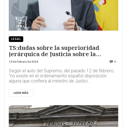
LEGAL
TS:dudas sobre la superioridad
jerárquica de Justicia sobre la
Fiscalia
14 De Febrero De 2024
0
Según el auto del Supremo, del pasado 12 de febrero,
"no existe en el ordenamiento español disposición
alguna que confiera al ministro de Justici...
LEER MÁS