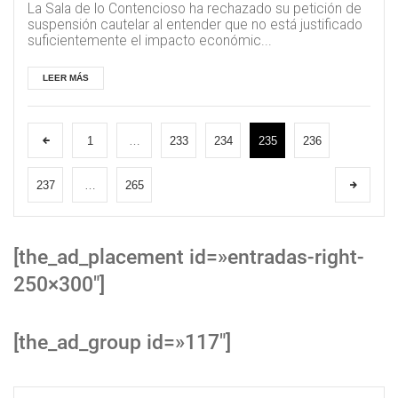
La Sala de lo Contencioso ha rechazado su petición de
suspensión cautelar al entender que no está justificado
suficientemente el impacto económic...
LEER MÁS
1
…
233
234
235
236
237
…
265
[the_ad_placement id=»entradas-right-
250×300″]
[the_ad_group id=»117″]